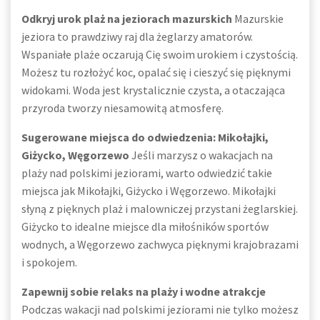
Odkryj urok plaż na jeziorach mazurskich
Mazurskie
jeziora to prawdziwy raj dla żeglarzy amatorów.
Wspaniałe plaże oczarują Cię swoim urokiem i czystością.
Możesz tu rozłożyć koc, opalać się i cieszyć się pięknymi
widokami. Woda jest krystalicznie czysta, a otaczająca
przyroda tworzy niesamowitą atmosferę.
Sugerowane miejsca do odwiedzenia: Mikołajki,
Giżycko, Węgorzewo
Jeśli marzysz o wakacjach na
plaży nad polskimi jeziorami, warto odwiedzić takie
miejsca jak Mikołajki, Giżycko i Węgorzewo. Mikołajki
słyną z pięknych plaż i malowniczej przystani żeglarskiej.
Giżycko to idealne miejsce dla miłośników sportów
wodnych, a Węgorzewo zachwyca pięknymi krajobrazami
i spokojem.
Zapewnij sobie relaks na plaży i wodne atrakcje
Podczas wakacji nad polskimi jeziorami nie tylko możesz