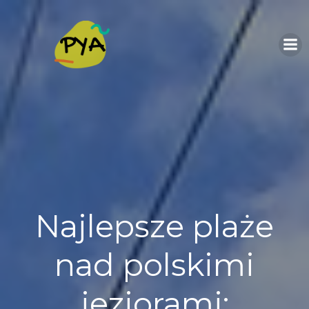
Skip
to
content
Najlepsze plaże
nad polskimi
jeziorami: