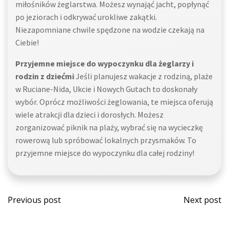
miłośników żeglarstwa. Możesz wynająć jacht, popłynąć
po jeziorach i odkrywać urokliwe zakątki.
Niezapomniane chwile spędzone na wodzie czekają na
Ciebie!
Przyjemne miejsce do wypoczynku dla żeglarzy i
rodzin z dziećmi
Jeśli planujesz wakacje z rodziną, plaże
w Ruciane-Nida, Ukcie i Nowych Gutach to doskonały
wybór. Oprócz możliwości żeglowania, te miejsca oferują
wiele atrakcji dla dzieci i dorosłych. Możesz
zorganizować piknik na plaży, wybrać się na wycieczkę
rowerową lub spróbować lokalnych przysmaków. To
przyjemne miejsce do wypoczynku dla całej rodziny!
Post
Post
Previous post
Next post
navigation
navi