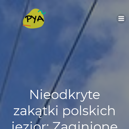
Skip
to
content
Nieodkryte
zakątki polskich
jezior: Zaginione