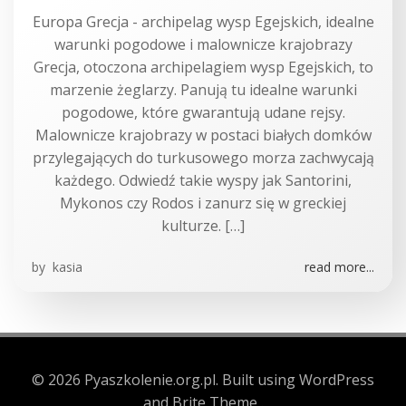
Europa Grecja - archipelag wysp Egejskich, idealne
warunki pogodowe i malownicze krajobrazy
Grecja, otoczona archipelagiem wysp Egejskich, to
marzenie żeglarzy. Panują tu idealne warunki
pogodowe, które gwarantują udane rejsy.
Malownicze krajobrazy w postaci białych domków
przylegających do turkusowego morza zachwycają
każdego. Odwiedź takie wyspy jak Santorini,
Mykonos czy Rodos i zanurz się w greckiej
kulturze. […]
by
kasia
read more...
© 2026 Pyaszkolenie.org.pl. Built using WordPress
and Brite Theme .